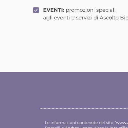
EVENTI:
promozioni speciali
agli eventi e servizi di Ascolto Bi
Le informazioni contenute nel sito “
www.a
Bardelli e Andrea Leone, circa la loro effica