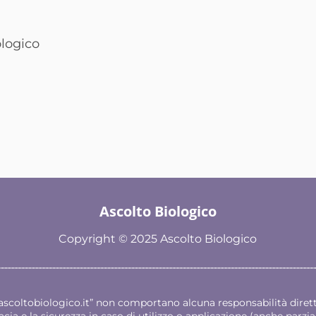
ologico
Ascolto Biologico
Copyright © 2025 Ascolto Biologico
scoltobiologico.it
” non comportano alcuna responsabilità diretta
cia e la sicurezza in caso di utilizzo o applicazione (anche parziale)