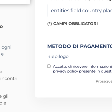
(*) CAMPI OBBLIGATORI
co
METODO DI PAGAMENT
e ogni
 e
Riepilogo
Accetto di ricevere informazioni 
privacy policy presente in ques
ea
 incontri
Proseguen
 gli
o e