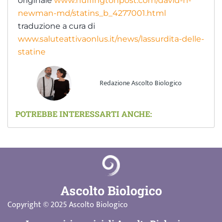
originale
www.huffingtonpost.com/david-h-
newman-md/statins_b_4277001.html
traduzione a cura di
www.saluteattivaonlus.it/news/lassurdita-delle-
statine
Redazione Ascolto Biologico
POTREBBE INTERESSARTI ANCHE:
Ascolto Biologico
Copyright © 2025 Ascolto Biologico