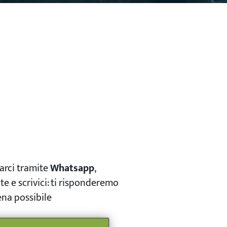
arci tramite
Whatsapp
,
e e scrivici: ti risponderemo
na possibile