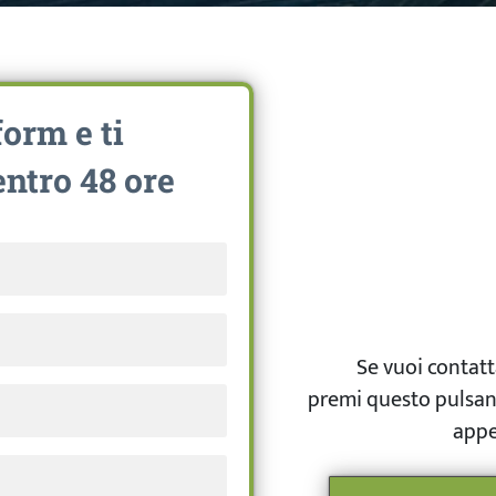
form e ti
ntro 48 ore
Se vuoi contatt
premi questo pulsant
appe